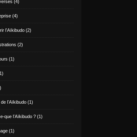
verses (4)
prise (4)
r l'Aïkibudo (2)
rations (2)
ours (1)
1)
)
 de l'Aïkibudo (1)
e-que l'Aïkibudo ? (1)
age (1)