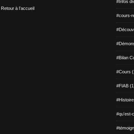
#Infos di
Retour à l'accueil
#cours-re
#Découvri
#Démonst
#Bilan C
#Cours (
#FIAB (1
#Histoire
#qu'est-c
#témoign