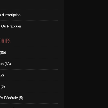
 d'inscription
 Où Pratiquer
ORIES
(85)
ub (63)
12)
 (6)
és Fédérale (5)