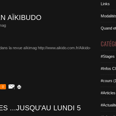
Links
N AÏKIBUDO
Modalités
imag
Quand et
CATÉG
ans la revue aïkimag http://www.aikido.com.fr/Aikido-
#Stages 
#Infos Cl
#cours (
0
#Articles
#Actualit
 ...JUSQU'AU LUNDI 5