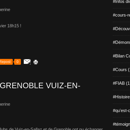
#Infos di
erine
#cours-re
vier 18h15 !
#Découvri
#Démonst
#Bilan C
Repost
0
#Cours (
#FIAB (1
GRENOBLE VUIZ-EN-
#Histoire
erine
#qu'est-c
#témoign
clubs de Vuiz-en-Sallaz et de Grenoble ont pu échanger