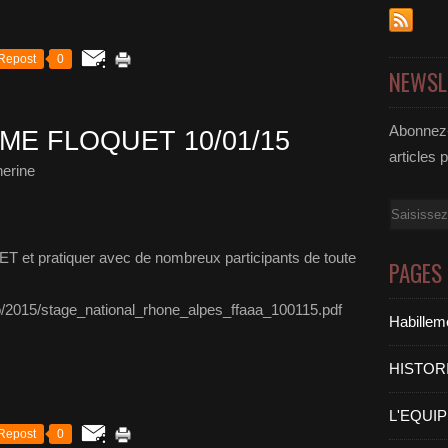
Repost
0
NEWSL
Abonnez-
ME FLOQUET 10/01/15
articles 
erine
Email
 et pratiquer avec de nombreux participants de toute
PAGES
o/2015/stage_national_rhone_alpes_ffaaa_100115.pdf
Habilleme
HISTOR
L'EQUI
Repost
0