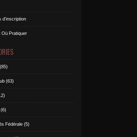
 d'inscription
 Où Pratiquer
ORIES
(85)
ub (63)
12)
 (6)
és Fédérale (5)