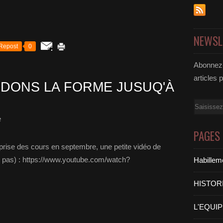
NEWSL
Repost
0
Abonnez-
articles 
ARDONS LA FORME JUSUQ'À
Email
e
PAGES
eprise des cours en septembre, une petite vidéo de
e pas) : https://www.youtube.com/watch?
Habilleme
HISTOR
L'EQUI