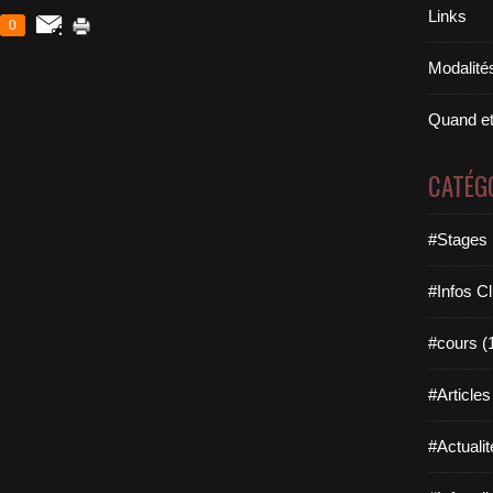
Links
0
Modalités
Quand et
CATÉG
#Stages 
#Infos Cl
#cours (
#Articles
#Actualit