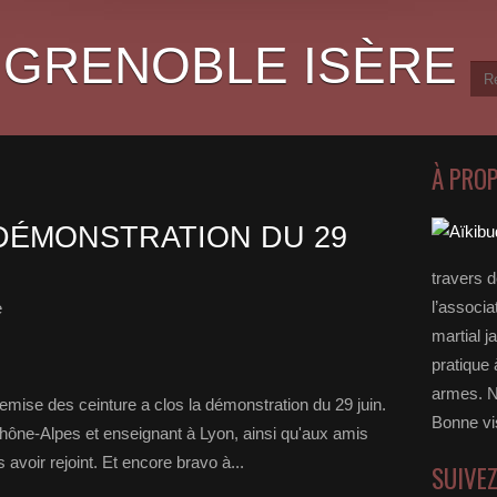
 GRENOBLE ISÈRE
À PRO
DÉMONSTRATION DU 29
travers 
l’associa
e
martial j
pratique 
armes. N
emise des ceinture a clos la démonstration du 29 juin.
Bonne vi
Rhône-Alpes et enseignant à Lyon, ainsi qu'aux amis
avoir rejoint. Et encore bravo à...
SUIVE