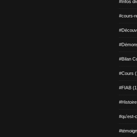
#Infos di
#cours-re
#Découvri
#Démonst
#Bilan C
#Cours (
#FIAB (1
#Histoire
#qu'est-c
#témoign