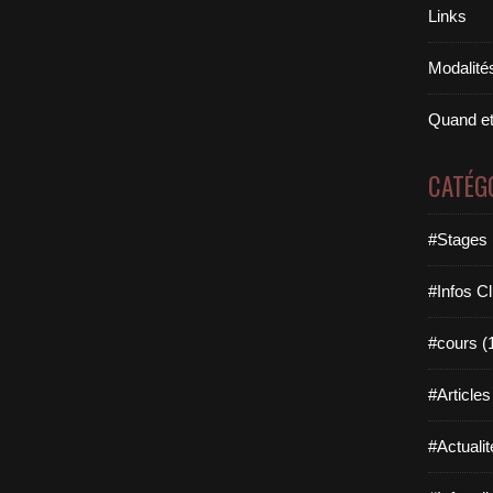
Links
Modalités
Quand et
CATÉG
#Stages 
#Infos Cl
#cours (
#Articles
#Actualit