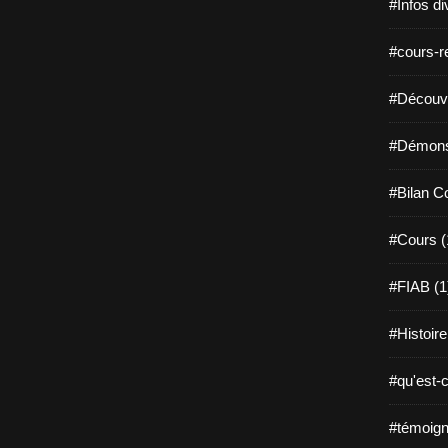
#Infos di
#cours-re
#Découvri
#Démonst
#Bilan C
#Cours (
#FIAB (1
#Histoire
#qu'est-c
#témoign