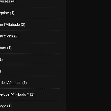
verses (4)
prise (4)
r l'Aïkibudo (2)
rations (2)
ours (1)
1)
)
 de l'Aïkibudo (1)
e-que l'Aïkibudo ? (1)
age (1)