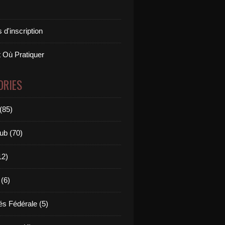
 d'inscription
 Où Pratiquer
ORIES
(85)
ub (70)
12)
 (6)
és Fédérale (5)