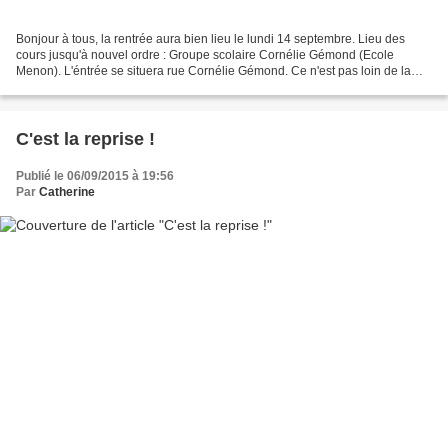
Bonjour à tous, la rentrée aura bien lieu le lundi 14 septembre. Lieu des
cours jusqu'à nouvel ordre : Groupe scolaire Cornélie Gémond (Ecole
Menon). L'éntrée se situera rue Cornélie Gémond. Ce n'est pas loin de la
Place Verdun et à quelques rues de la...
C'est la reprise !
Publié le 06/09/2015 à 19:56
Par
Catherine