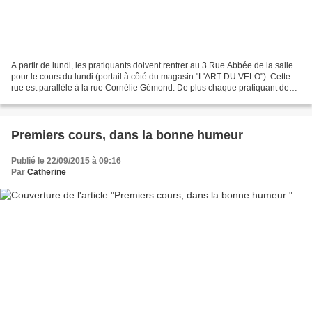
A partir de lundi, les pratiquants doivent rentrer au 3 Rue Abbée de la salle
pour le cours du lundi (portail à côté du magasin "L'ART DU VELO"). Cette
rue est parallèle à la rue Cornélie Gémond. De plus chaque pratiquant devra
être porteur de sa licence....
Premiers cours, dans la bonne humeur
Publié le 22/09/2015 à 09:16
Par
Catherine