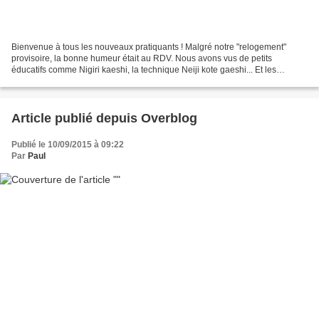
Bienvenue à tous les nouveaux pratiquants ! Malgré notre "relogement"
provisoire, la bonne humeur était au RDV. Nous avons vus de petits
éducatifs comme Nigiri kaeshi, la technique Neiji kote gaeshi... Et les
premières roulades pour les débutants, un...
Article publié depuis Overblog
Publié le 10/09/2015 à 09:22
Par
Paul