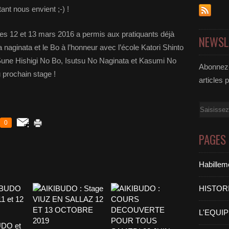
ant nous envient ;-) !
es 12 et 13 mars 2016 a permis aux pratiquants déjà
NEWSL
 naginata et le Bo à l’honneur avec l’école Katori Shinto
 Sune Hishigi No Bo, Isutsu No Naginata et Kasumi No
Abonnez-
 prochain stage !
articles 
Email
0
PAGES
Habilleme
HISTOR
L'EQUI
UDO et