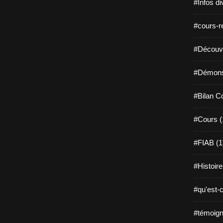
#Infos di
#cours-re
#Découvri
#Démonst
#Bilan C
#Cours (
#FIAB (1
#Histoire
#qu'est-c
#témoign