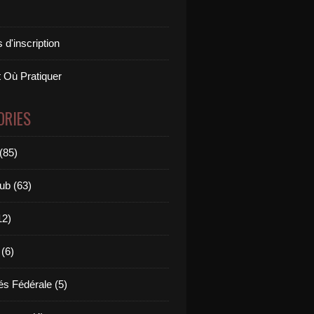
 d'inscription
 Où Pratiquer
ORIES
(85)
ub (63)
12)
 (6)
és Fédérale (5)