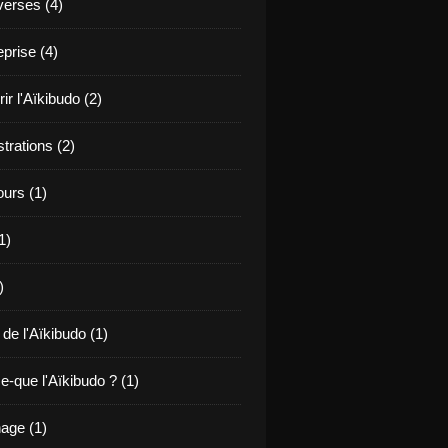
verses (4)
prise (4)
r l'Aïkibudo (2)
rations (2)
ours (1)
1)
)
 de l'Aïkibudo (1)
e-que l'Aïkibudo ? (1)
age (1)