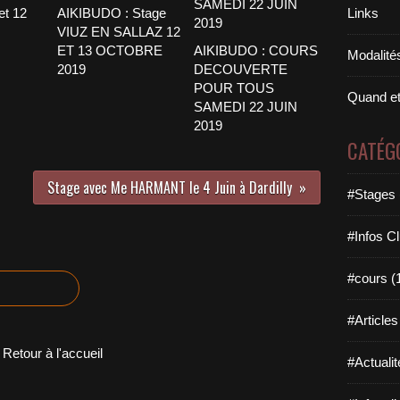
et 12
AIKIBUDO : Stage
Links
VIUZ EN SALLAZ 12
ET 13 OCTOBRE
AIKIBUDO : COURS
Modalités
2019
DECOUVERTE
POUR TOUS
Quand et
SAMEDI 22 JUIN
2019
CATÉG
Stage avec Me HARMANT le 4 Juin à Dardilly
#Stages 
#Infos Cl
#cours (
#Articles
Retour à l'accueil
#Actualit