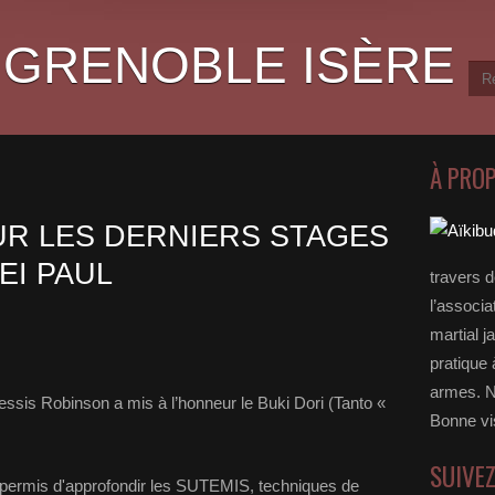
 GRENOBLE ISÈRE
À PRO
UR LES DERNIERS STAGES
EI PAUL
travers 
l’associa
martial j
pratique 
armes. N
ssis Robinson a mis à l’honneur le Buki Dori (Tanto «
Bonne vi
.
SUIVE
 permis d'approfondir les SUTEMIS, techniques de